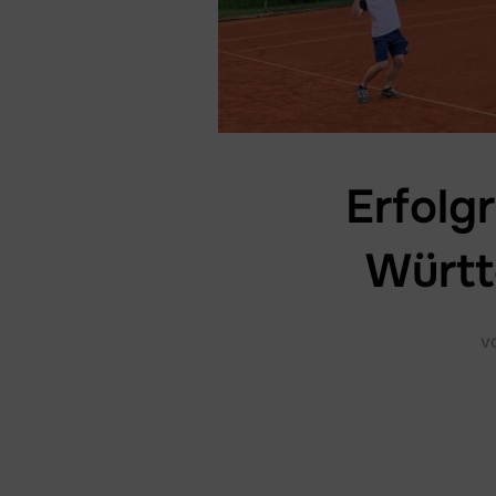
Erfolg
Württ
v