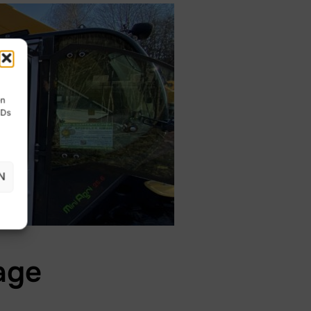
en
IDs
N
age