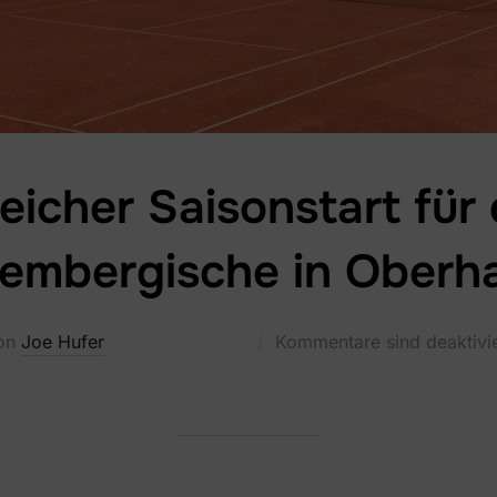
reicher Saisonstart für
embergische in Oberh
on
Joe Hufer
Kommentare sind deaktivie