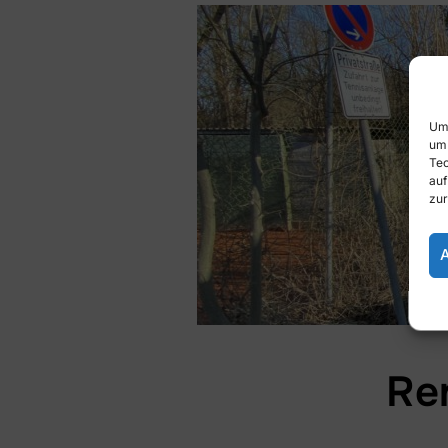
Um 
um 
Tec
auf
zur
Re