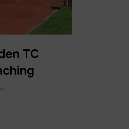
 den TC
aching
rt