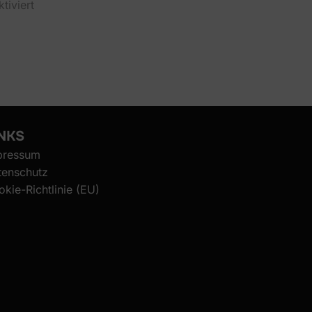
tiviert
NKS
pressum
tenschutz
kie-Richtlinie (EU)