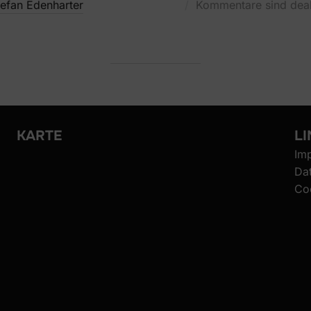
tefan Edenharter
Kommentare sind deak
KARTE
LI
Im
Da
Coo