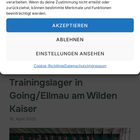
verarbeiten. Wenn du deine Zustimmung nicht erteilst oder
Am Wochenende war es wieder so weit: 12 Spieler,
zurückziehst, können bestimmte Merkmale und Funktionen
beeinträchtigt werden.
3 Gruppen, kurze und intensive Matches im Round-
Robin-Format – beste Voraussetzungen für einen
AKZEPTIEREN
langen, aber unterhaltsamen Tennistag. Nach der
ABLEHNEN
Gruppenphase wurde…
EINSTELLUNGEN ANSEHEN
WEITERLESEN
Cookie-Richtlinie
Datenschutz
Impressum
Trainingslager in
Going/Ellmau am Wilden
Kaiser
16. April 2025