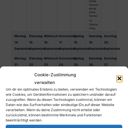
ssene
Veranst
altung
(ohne
Tennis)
TC
Oberha
ching
Montag
Dienstag
Mittwoch
Donnerstag
Freitag
Samstag
Sonntag
14.
15.
16.
17.
18.
19.
20.
September
September
September
September
September
September
September
Montag
Dienstag
Mittwoch
Donnerstag
Freitag
Samstag
Sonntag
21.
22.
23.
24.
25.
26.
27.
September
September
September
September
September
September
September
Cookie-Zustimmung
Montag
Dienstag
Mittwoch
verwalten
28.
29.
30.
Um dir ein optimales Erlebnis zu bieten, verwenden wir Technologien
September
September
September
wie Cookies, um Geräteinformationen zu speichern und/oder darauf
zuzugreifen. Wenn du diesen Technologien zustimmst, können wir
Daten wie das Surfverhalten oder eindeutige IDs auf dieser Website
verarbeiten. Wenn du deine Zustimmung nicht erteilst oder
zurückziehst, können bestimmte Merkmale und Funktionen
KONTAKT
beeinträchtigt werden.