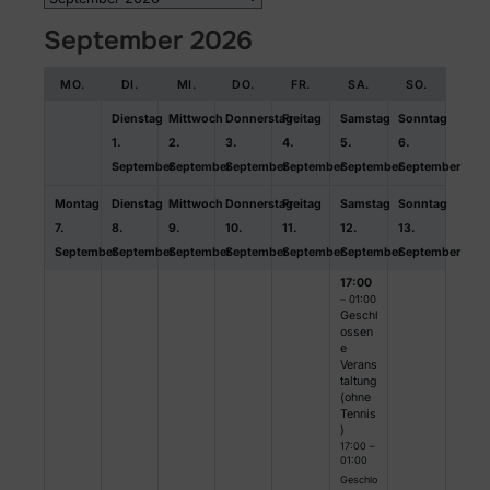
September 2026
MO.
DI.
MI.
DO.
FR.
SA.
SO.
Dienstag
Mittwoch
Donnerstag
Freitag
Samstag
Sonntag
1.
2.
3.
4.
5.
6.
September
September
September
September
September
September
Montag
Dienstag
Mittwoch
Donnerstag
Freitag
Samstag
Sonntag
7.
8.
9.
10.
11.
12.
13.
September
September
September
September
September
September
September
17:00
– 01:00
Geschl
ossen
e
Verans
taltung
(ohne
Tennis
)
17:00 –
01:00
Geschlo