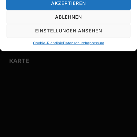
TC OBERHACHING E.V.
AKZEPTIEREN
Adresse:
Münchner Str. 41a
ABLEHNEN
82041 Oberhaching
EINSTELLUNGEN ANSEHEN
Kontaktformular
Cookie-Richtlinie
Datenschutz
Impressum
KARTE